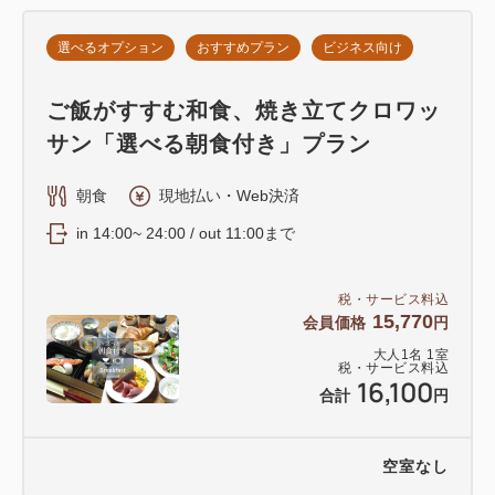
選べるオプション
おすすめプラン
ビジネス向け
ご飯がすすむ和食、焼き立てクロワッ
サン「選べる朝食付き」プラン
朝食
現地払い・Web決済
in 14:00~ 24:00 / out 11:00まで
税・サービス料込
15,770
会員価格
円
大人
1
名
1
室
税・サービス料込
16,100
合計
円
空室なし