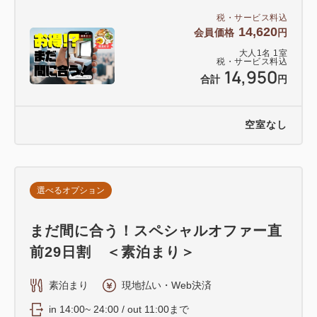
税・サービス料込
14,620
会員価格
円
大人
1
名
1
室
税・サービス料込
14,950
合計
円
空室なし
選べるオプション
まだ間に合う！スペシャルオファー直
前29日割 ＜素泊まり＞
素泊まり
現地払い・Web決済
in 14:00~ 24:00 / out 11:00まで