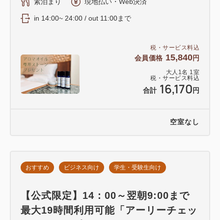
素泊まり
現地払い・Web決済
in 14:00~ 24:00 / out 11:00まで
税・サービス料込
15,840
会員価格
円
大人
1
名
1
室
税・サービス料込
16,170
合計
円
空室なし
おすすめ
ビジネス向け
学生・受験生向け
【公式限定】14：00～翌朝9:00まで
最大19時間利用可能「アーリーチェッ