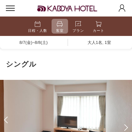
日程・人数
客室
プラン
カート
8/7(金)~8/8(土)
大人1名, 1室
シングル