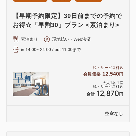
【早期予約限定】30日前までの予約で
お得☆「早割30」プラン <素泊まり>
素泊まり
現地払い・Web決済
in 14:00~ 24:00 / out 11:00まで
税・サービス料込
12,540
会員価格
円
大人
1
名
1
室
税・サービス料込
12,870
合計
円
空室なし