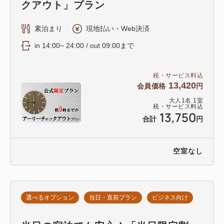
クアウト」プラン
素泊まり
現地払い・Web決済
in 14:00~ 24:00 / out 09:00まで
税・サービス料込
13,420
会員価格
円
大人
1
名
1
室
税・サービス料込
13,750
合計
円
空室なし
選べるオプション
当日・直前プラン
ビジネス向け