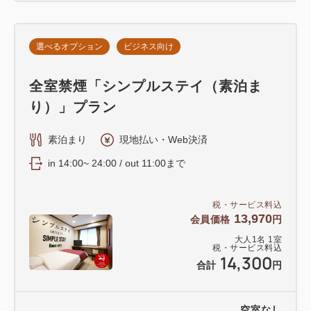
選べるオプション
ビジネス向け
全室禁煙「シンプルステイ（素泊ま
り）」プラン
素泊まり
現地払い・Web決済
in 14:00~ 24:00 / out 11:00まで
税・サービス料込
13,970
会員価格
円
大人
1
名
1
室
税・サービス料込
14,300
合計
円
空室なし