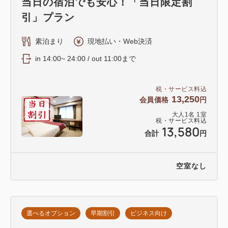
当日の宿泊でも安心！「当日限定割
引」プラン
素泊まり
現地払い・Web決済
in 14:00~ 24:00 / out 11:00まで
税・サービス料込
13,250
会員価格
円
大人
1
名
1
室
税・サービス料込
13,580
合計
円
空室なし
選べるオプション
早期割引
ビジネス向け