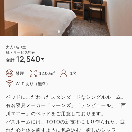
大人
1
名
1
室
税・サービス料込
12,540
合計
円
2
禁煙
12.00m
1名
Wi-Fiあり（無料）
ベッドにこだわったスタンダードなシングルルーム。
有名寝具メーカー「シモンズ」「テンピュール」「西
川エアー」のベッドをご用意しております。
バスルームには、TOTOの新技術により作られた、疲
れた心と体を癒すように包み込む「癒しのシャワー」