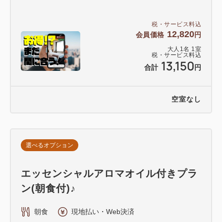
税・サービス料込
12,820
会員価格
円
大人
1
名
1
室
税・サービス料込
13,150
合計
円
空室なし
選べるオプション
エッセンシャルアロマオイル付きプラ
ン(朝食付)♪
朝食
現地払い・Web決済