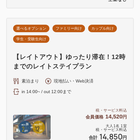
選べるオプション
ファミリー向け
カップル向け
学生・受験生向け
【レイトアウト】ゆったり滞在！12時
までのレイトステイプラン
素泊まり
現地払い・Web決済
in 14:00~ / out 12:00まで
税・サービス料込
14,520
会員価格
円
大人
1
名
1
室
税・サービス料込
14,850
合計
円