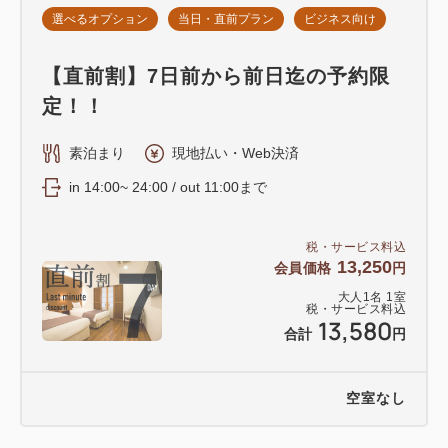
選べるオプション
当日・直前プラン
ビジネス向け
【直前割】7日前から前日迄の予約限
定！！
素泊まり
現地払い・Web決済
in 14:00~ 24:00 / out 11:00まで
税・サービス料込
13,250
会員価格
円
大人
1
名
1
室
税・サービス料込
13,580
合計
円
空室なし