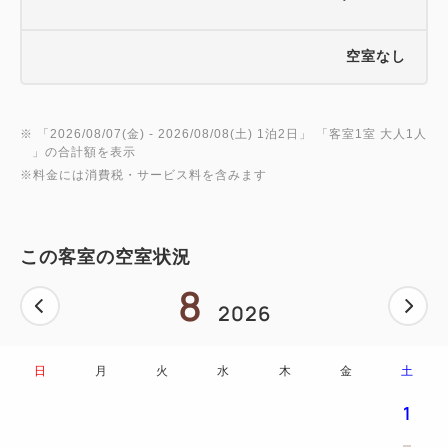
空室なし
※ 「
2026/08/07(金)
- 2026/08/08(土)
1泊2日
」 「
客室1室 大人1人
」の合計額を表示
※料金には消費税・サービス料を含みます
この客室の空室状況
8
2026
日
月
火
水
木
金
土
1