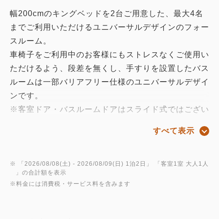
幅200cmのキングベッドを2台ご用意した、最大4名
までご利用いただけるユニバーサルデザインのフォー
スルーム。
車椅子をご利用中のお客様にもストレスなくご使用い
ただけるよう、段差を無くし、手すりを設置したバス
ルームは一部バリアフリー仕様のユニバーサルデザイ
ンです。
※客室ドア・バスルームドアはスライド式ではござい
ません。
すべて表示
木彫を基調として温かみがあり、落ち着いたデザイン
のお部屋です。
お部屋のテレビではキャストもご利用頂けます。(一
※ 「
2026/08/08(土)
- 2026/08/09(日)
1泊2日
」 「
客室1室 大人1人
」の合計額を表示
部アプリはログインが必要です）
※料金には消費税・サービス料を含みます