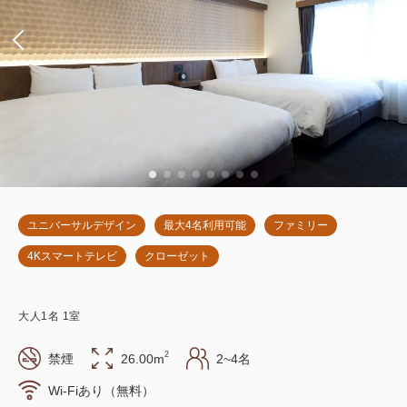
ユニバーサルデザイン
最大4名利用可能
ファミリー
4Kスマートテレビ
クローゼット
大人
1
名
1
室
2
禁煙
26.00m
2~4名
Wi-Fiあり（無料）